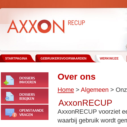
STARTPAGINA
GEBRUIKERSVOORWAARDEN
WERKWIJZE
Over ons
Home
>
Algemeen
>
Onz
AxxonRECUP
AxxonRECUP voorziet een 
waarbij gebruik wordt ge